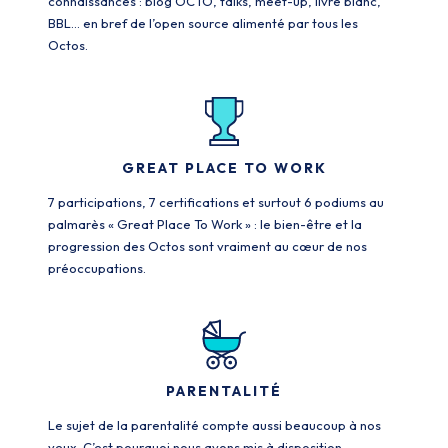
connaissances : blog OCTO, talks, meet-up, livre blanc,
BBL… en bref de l’open source alimenté par tous les
Octos.
GREAT PLACE TO WORK
7 participations, 7 certifications et surtout 6 podiums au
palmarès « Great Place To Work » : le bien-être et la
progression des Octos sont vraiment au cœur de nos
préoccupations.
PARENTALITÉ
Le sujet de la parentalité compte aussi beaucoup à nos
yeux. C’est pourquoi nous avons mis à disposition