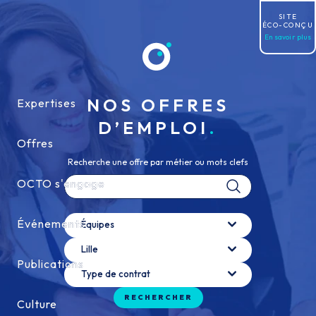
Allez au contenu
SITE
ÉCO-CONÇU
En savoir plus
NOS OFFRES
Expertises
Expertises
D’EMPLOI
Offres
Offres
Recherche une offre par métier ou mots clefs
OCTO s'engage
OCTO s'engage
Équipes
Événements
Événements
Équipes
Localisation
Lille
Publications
Publications
Type de contrat
Type de contrat
RECHERCHER
Culture
Culture