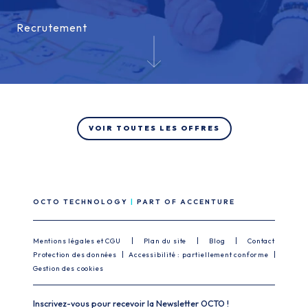
Recrutement
Recrutement
VOIR TOUTES LES OFFRES
OCTO TECHNOLOGY
PART OF ACCENTURE
Mentions légales et CGU
Plan du site
Blog
Contact
Protection des données
Accessibilité : partiellement conforme
Gestion des cookies
Inscrivez-vous pour recevoir la Newsletter OCTO !