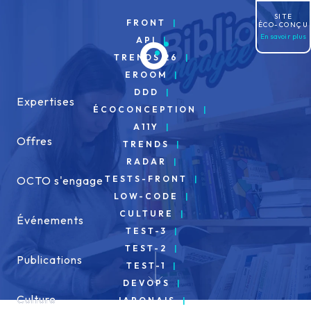
Allez au contenu
SITE
FRONT
ÉCO-CONÇU
En savoir plus
API
TRENDS 26
EROOM
DDD
Expertises
Expertises
ÉCOCONCEPTION
A11Y
Offres
Offres
TRENDS
RADAR
TESTS-FRONT
OCTO s'engage
OCTO s'engage
LOW-CODE
CULTURE
Événements
Événements
TEST-3
TEST-2
Publications
Publications
TEST-1
DEVOPS
Culture
Culture
JAPONAIS