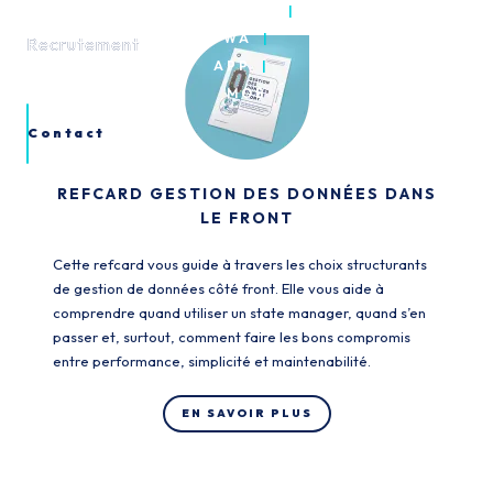
GRAPHQL
PWA
Recrutement
Recrutement
APP
MOB
Contact
REFCARD GESTION DES DONNÉES DANS
LE FRONT
Cette refcard vous guide à travers les choix structurants
de gestion de données côté front. Elle vous aide à
comprendre quand utiliser un state manager, quand s’en
passer et, surtout, comment faire les bons compromis
entre performance, simplicité et maintenabilité.
EN SAVOIR PLUS