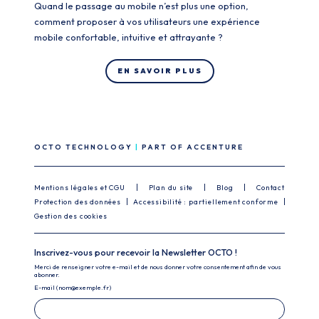
Quand le passage au mobile n’est plus une option,
comment proposer à vos utilisateurs une expérience
mobile confortable, intuitive et attrayante ?
EN SAVOIR PLUS
OCTO TECHNOLOGY
PART OF ACCENTURE
Mentions légales et CGU
Plan du site
Blog
Contact
Protection des données
Accessibilité : partiellement conforme
Gestion des cookies
Inscrivez-vous pour recevoir la Newsletter OCTO !
Merci de renseigner votre e-mail et de nous donner votre consentement afin de vous
abonner.
E-mail (nom@exemple.fr)