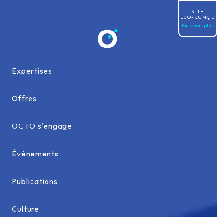
Allez au contenu
SITE
ÉCO-CONÇU
En savoir plus
Expertises
Expertises
Offres
Offres
OCTO s'engage
OCTO s'engage
Événements
Événements
Publications
Publications
Culture
Culture