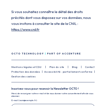
Si vous souhaitez connaître le détail des droits
précités dont vous disposez sur vos données, nous
vous invitons à consulter le site de la CNIL :
https://www.cnil.fr
OCTO TECHNOLOGY
PART OF ACCENTURE
Mentions légales et CGU
Plan du site
Blog
Contact
Protection des données
Accessibilité : partiellement conforme
Gestion des cookies
Inscrivez-vous pour recevoir la Newsletter OCTO !
Merci de renseigner votre e-mail et de nous donner votre consentement afin de vous
abonner.
E-mail (nom@exemple.fr)