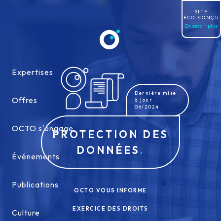
Allez au contenu
SITE
ÉCO-CONÇU
En savoir plus
Expertises
Expertises
Dernière mise
Offres
Offres
à jour :
06/2024
OCTO s'engage
OCTO s'engage
PROTECTION DES
DONNÉES
Événements
Événements
Publications
Publications
OCTO VOUS INFORME
EXERCICE DES DROITS
Culture
Culture