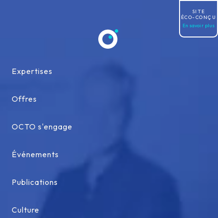
Allez au contenu
SITE
ÉCO-CONÇU
En savoir plus
Expertises
Expertises
Offres
Offres
OCTO s'engage
OCTO s'engage
Événements
Événements
Publications
Publications
Culture
Culture