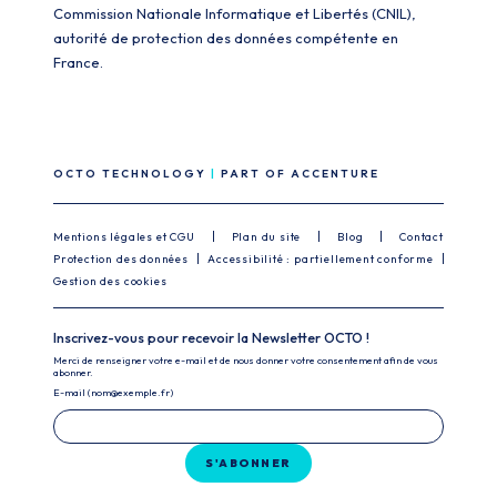
Commission Nationale Informatique et Libertés (CNIL),
autorité de protection des données compétente en
France.
OCTO TECHNOLOGY
PART OF ACCENTURE
Mentions légales et CGU
Plan du site
Blog
Contact
Protection des données
Accessibilité : partiellement conforme
Gestion des cookies
Inscrivez-vous pour recevoir la Newsletter OCTO !
Merci de renseigner votre e-mail et de nous donner votre consentement afin de vous
abonner.
E-mail (nom@exemple.fr)
S'ABONNER