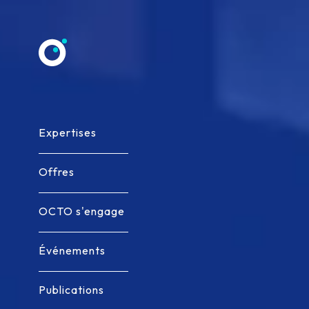
Allez au contenu
Expertises
Expertises
Offres
Offres
OCTO s'engage
OCTO s'engage
Événements
Événements
Publications
Publications