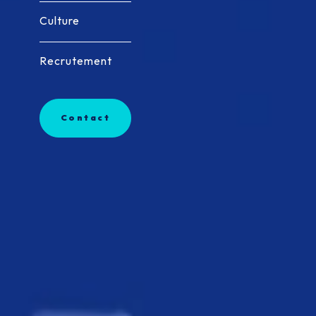
Culture
Culture
Recrutement
Recrutement
Contact