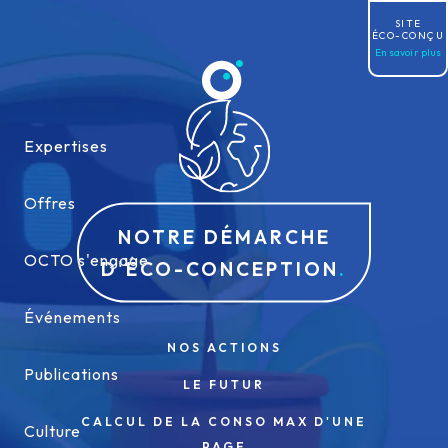
Allez au contenu
SITE
ÉCO-CONÇU
En savoir plus
Expertises
Expertises
Offres
Offres
NOTRE DÉMARCHE
OCTO s'engage
OCTO s'engage
D'ÉCO-CONCEPTION
Événements
Événements
NOS ACTIONS
Publications
Publications
LE FUTUR
CALCUL DE LA CONSO MAX D'UNE
Culture
Culture
PAGE