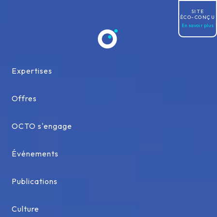
Allez au contenu
SITE
ÉCO-CONÇU
En savoir plus
Expertises
Expertises
Offres
Offres
OCTO s'engage
OCTO s'engage
Événements
Événements
Publications
Publications
Culture
Culture